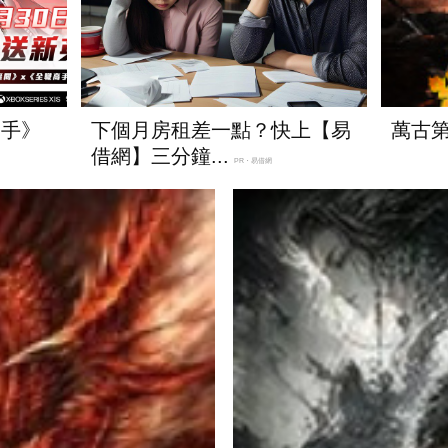
高手》
下個月房租差一點？快上【易
萬古
借網】三分鐘...
PR・易借網