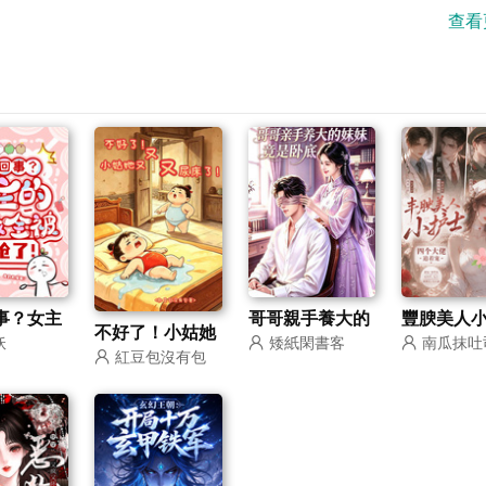
查看
事？女主
哥哥親手養大的
豐腴美人
不好了！小姑她
妖
矮紙閑書客
南瓜抹吐
全被她搶
妹妹竟是卧底
士，四個
紅豆包沒有包
又又又尿床了！
著寵