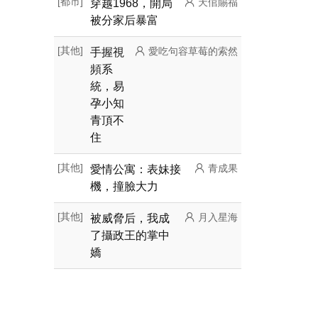
[都市]
穿越1968，開局
天倌賜福
被分家后暴富
[其他]
手握視
愛吃句容草莓的索然
頻系
統，易
孕小知
青頂不
住
[其他]
愛情公寓：表妹接
青成果
機，撞臉大力
[其他]
被威脅后，我成
月入星海
了攝政王的掌中
嬌