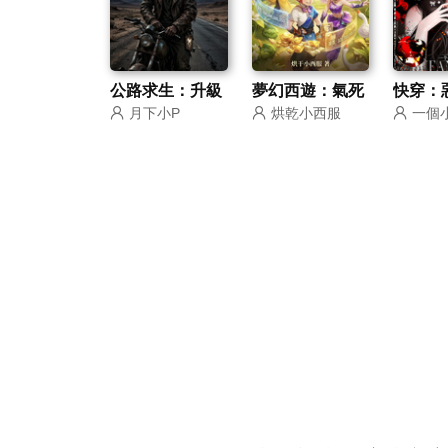
公路求生：升級
夢幻西遊：氣死
快穿：
月下小P
烘乾小西服
一個
三選一開局馬符
服戰大佬提現百
又壞總
咒
億