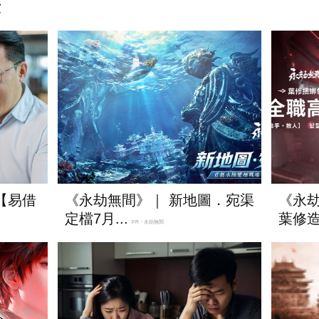
章
【易借
《永劫無間》｜ 新地圖．宛渠
《永
定檔7月...
葉修
PR・永劫無間