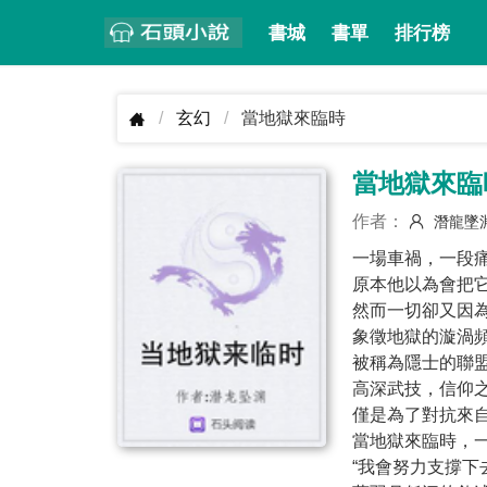
書城
書單
排行榜
玄幻
當地獄來臨時
當地獄來臨
作者：
潛龍墜
一場車禍，一段
原本他以為會把
然而一切卻又因
象徵地獄的漩渦
被稱為隱士的聯
高深武技，信仰
僅是為了對抗來
當地獄來臨時，
“我會努力支撐下