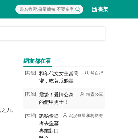
書架
網友都在看
[其他]
和年代文女主當閨
然自得
蜜，吃著瓜躺贏
[其他]
震驚！愛情公寓
精靈公寓
的鎧甲勇士！
鬼之力。
[女頻]
詭秘偷盜
沉沒孤星和梅撒奇
者去盜墓
專業對口