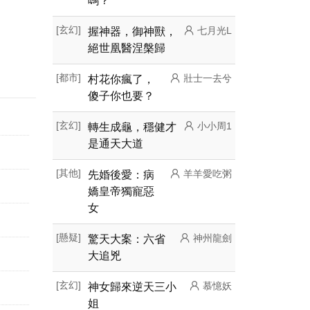
嗎？
[玄幻]
握神器，御神獸，
七月光L
絕世凰醫涅槃歸
[都市]
村花你瘋了，
壯士一去兮
傻子你也要？
[玄幻]
轉生成龜，穩健才
小小周1
是通天大道
[其他]
先婚後愛：病
羊羊愛吃粥
嬌皇帝獨寵惡
女
[懸疑]
驚天大案：六省
神州龍劍
大追兇
[玄幻]
神女歸來逆天三小
慕憶妖
姐