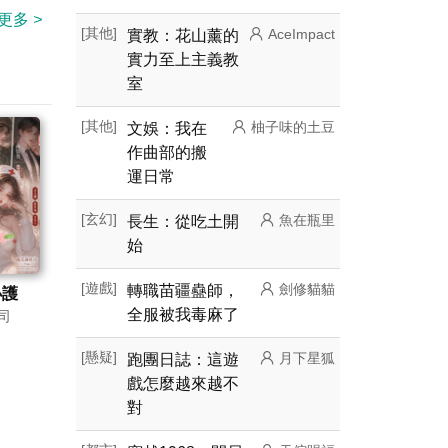
更多
>
[其他]
實教：花山薰的
AceImpact
實力至上主義教
室
[其他]
文娛：我在
柚子味的土豆
作曲部的搬
運日常
[玄幻]
長生：從吃土開
魚在瓶里
始
[遊戲]
轉職苗疆蠱師，
劍修貓貓
小護
全服被我毒麻了
司
大佬追
[懸疑]
跑團日誌：這遊
月下星狐
戲怎麼越來越不
對