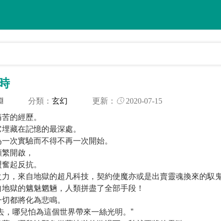
時
分類：
玄幻
更新：
2020-07-15
淵
痛苦的經歷。
它埋藏在記憶的最深處。
為一次實驗而不得不再一次開始。
頻繁開啟，
盟奮起反抗。
之力，來自地獄的超凡科技，契約使魔亦或是出賣靈魂換來的馭
自地獄的魑魅魍魎，人類拼盡了全部手段！
一切都將化為悲鳴。
去，哪兒怕為這個世界帶來一絲光明。”