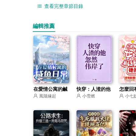
查看完整章節目錄
編輯推薦
在愛情公寓的鹹
快穿：人渣的他
怎麼回
風隨緣起
小雪燃
小七
魚日常
忽然偉岸了
的機緣
了