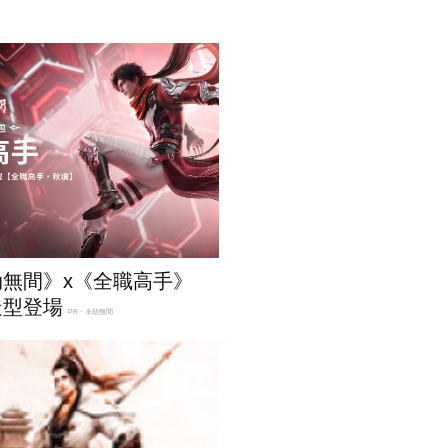
劫無間》x《全職高手》
造型登場
PR・永劫無間