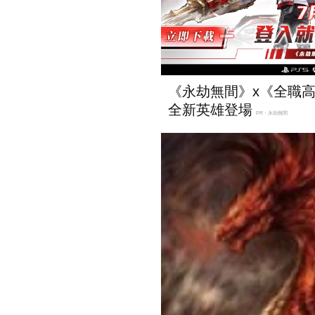
《永劫無間》x《全職
全新英雄登場
PR・永劫無間