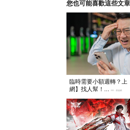
您也可能喜歡這些文
臨時需要小額週轉？上
網】找人幫！...
PR・易借網