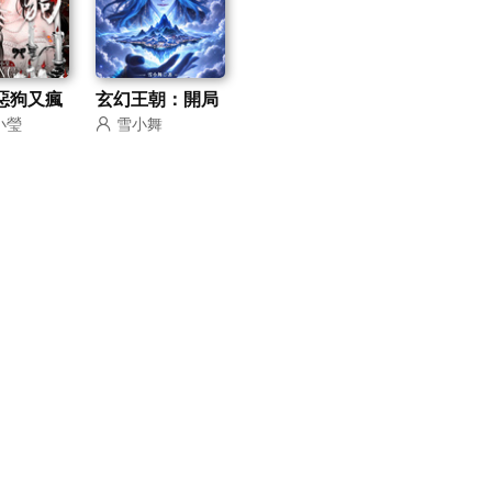
惡狗又瘋
玄幻王朝：開局
小瑩
雪小舞
纏著不放
十萬玄甲鐵軍！