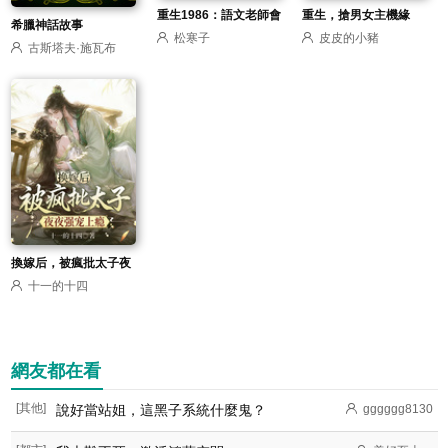
重生1986：語文老師會
重生，搶男女主機緣
希臘神話故事
松寒子
皮皮的小豬
武術！
古斯塔夫·施瓦布
換嫁后，被瘋批太子夜
十一的十四
夜強寵上癮
網友都在看
[其他]
說好當站姐，這黑子系統什麼鬼？
gggggg8130