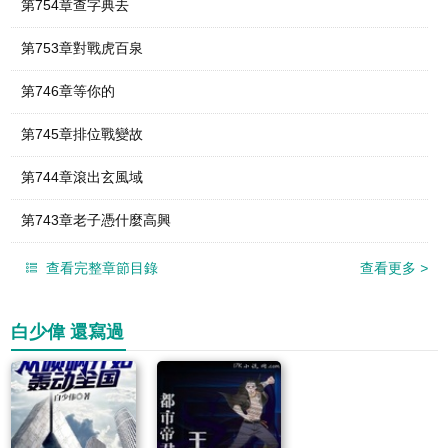
第754章查字典去
第753章對戰虎百泉
第746章等你的
第745章排位戰變故
第744章滾出玄風域
第743章老子憑什麼高興
查看完整章節目錄
查看更多
>
白少偉 還寫過