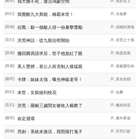
[都市]
我大難不死，激活鴻蒙空間
美好至上
[科幻]
我覺醒九大異能，稱霸末世！
冷無夢
[其他]
抗戰：殺一個敵人得一份暴擊獎勵
頭鐵的酒鬼
[玄幻]
洪荒神話：從九龍拉棺開始
洪荒之十萬
[其他]
撤回圓房請求后，世子他急紅了眼
曉棠枕風
[其他]
美人豐腴，老公人前克制人後猛親
老貓愛吃肉
[都市]
卡牌：妹妹太強，曝光神級老哥！
莫名的煩
[科幻]
末世，女廁撿到校花
仙蘑
[玄幻]
洪荒：羅睺三歲閨女被收入截教了
曦垣幼安
[都市]
命定迴環
萬年夢遊
[其他]
亮劍：系統未激活，我照樣打鬼子
芬芳幻影