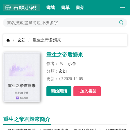
書城
書單
書架
玄幻
重生之帝君歸來
重生之帝君歸來
作者：
白少偉
分類：
玄幻
更新：
2020-12-05
開始閱讀
+加入書架
重生之帝君歸來簡介