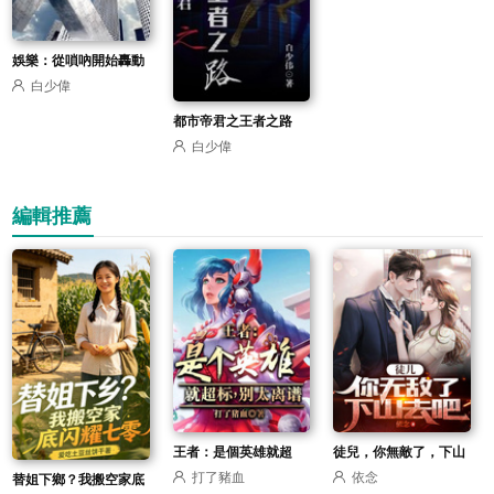
娛樂：從嗩吶開始轟動
白少偉
全國
都市帝君之王者之路
白少偉
編輯推薦
王者：是個英雄就超
徒兒，你無敵了，下山
打了豬血
依念
替姐下鄉？我搬空家底
標，別太離譜
去吧