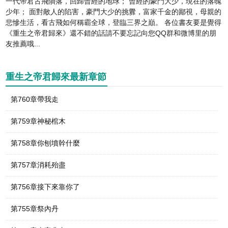
一代帝君古飛隕落，回歸曾經的地球； 曾經的豪門大少，現在的落魄
少年； 面對敵人的陷害，豪門大少的挑釁，富家千金的鄙視，母親的
悲慘生活，看古飛如何稱霸全球，登臨三界之巔。 各位書友要是覺得
《重生之帝君歸來》還不錯的話請不要忘記向您QQ群和微博里的朋
友推薦哦...
重生之帝君歸來最新章節
第760章帶我走
第759章神秘棺木
第758章你刨墳幹什麼
第757章消耗殆盡
第756章接下來靠你了
第755章祭內丹