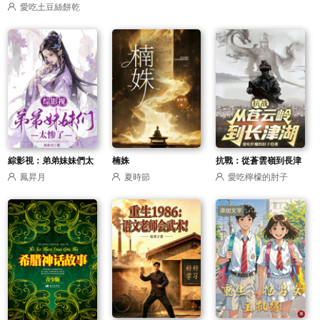
愛吃土豆絲餅乾
閃耀七零
綜影視：弟弟妹妹們太
楠姝
抗戰：從蒼雲嶺到長津
鳳昇月
夏時節
愛吃檸檬的肘子
慘了
湖