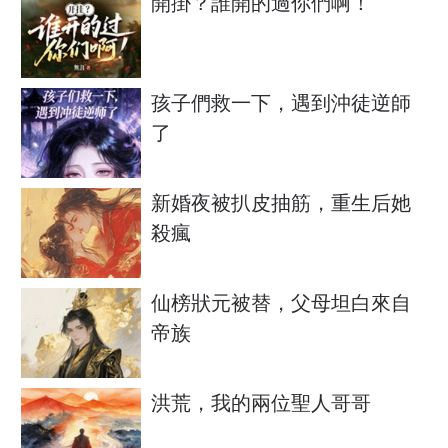
開掛？誰開的過你們啊！
孩子們救一下，遇到沖徒逆師
了
新婚夜被扒皮抽筋，重生后她
殺瘋
仙榜狀元被替，父母坦白來自
帝族
洪荒，我的兩位聖人哥哥