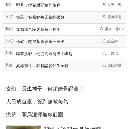
[其他]
型月，從希臘開始的旅程
先天牛馬
[女頻]
盜墓：魅魔她每天都吃很好
疏疏秋雨
[其他]
穿越四合院之我有一片湖
重來一世157
[玄幻]
仙武：開局紫氣東來三萬里
縫合師
[都市]
職業挑戰，他從高速清潔工崛起
一與七
[其他]
異界重生，我有諸多伴生至寶
歲秋詩墨
玄幻：長生神子，何須妹骨證道！
人已成首座，簽到無敵修為
洪荒：開局選擇無敵莊園