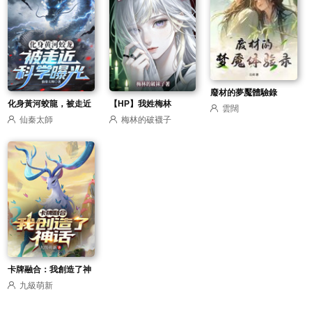
廢材的夢魘體驗錄
化身黃河蛟龍，被走近
【HP】我姓梅林
雲闊
仙秦太師
梅林的破襪子
科學曝光
卡牌融合：我創造了神
九級萌新
話