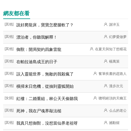
網友都在看
[其他]
說好爬龍床，寶寶怎麼腿軟了？
謝淬玉
[其他]
漂泊者，你聽我解釋！
幻夢愛做夢
[其他]
御獸：開局契約四象雷龍
在夏天與知了想槿花
[其他]
在帕拉迪島成王的日子
楊萬策
[其他]
誤入靈籠世界，無敵的我殺瘋了
奮筆疾書的趕路人
[其他]
橫掃末日危機，從抽到靈狐開始
漫步次元
[女頻]
紅樓：二婚重組，林公天天偷聽我
聰明絕頂的天幽王
[其他]
死神，我在尸魂界敲法槌
么么的老公
[其他]
我真只想御獸，沒想當仙界老祖呀
撼動猩