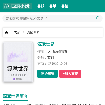
書城
書單
書架
玄幻
源賦世界
源賦世界
作者：
星光藍寶石
分類：
玄幻
更新：
2019-10-06
開始閱讀
+加入書架
源賦世界簡介