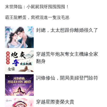
末世降臨：小屍屍我呀囤囤囤囤！
霸王龍孵蛋，窩裡混進一隻沒毛崽
封總，太太想跟你離婚很久了
穿越荒年炮灰奪女主機緣全家
翻身
詞條修仙，開局美婦登門賒符
穿越星際妻榮夫貴