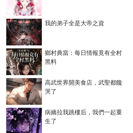
我的弟子全是大帝之資
鄉村典當：每日情報竟有全村
黑料
高武世界開美食店，武聖都饞
哭了
病嬌拉我跳樓后，我們一起重
生了