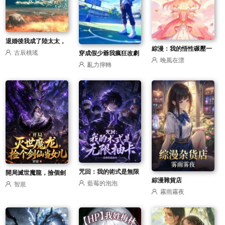
退婚後我成了陸太太，
綜漫：我的悟性碾壓一
古辰桃瑤
穿成假少爺我瘋狂改劇
前男友瘋了
晚風在漂
切
亂力擰轉
情
咒回：我的術式是無限
開局滅世魔龍，撿個劍
綜漫雜貨店
藍莓的泡泡
抽卡
智崽
仙當女兒
霧雨霧夜