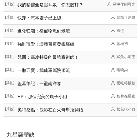
[其他]
我的精靈全是獸耳娘，你怎麼打？
霧中仗劍尋光
[其他]
快穿：忘本嫂子已上線
暴躁且易怒
[其他]
進化狂潮：從寵物魚到燭龍
震也
[其他]
強制寵愛！壞種哥哥發瘋廝纏
藍楹初
[其他]
咒回：霸凌特級的最強豪術師！
鯊魚小霸王
[其他]
一胎五寶，我成軍屬院頂流
喵曉柒
[其他]
盜墓筆記：一盈南洋卷
愛吃檸檬餹
[其他]
HP：那個完美的瘋子小姐
黎黎在星夜
[其他]
奧特盤點：觀影在百火哥斯拉開始
松鼠吃小雞
九星霸體訣