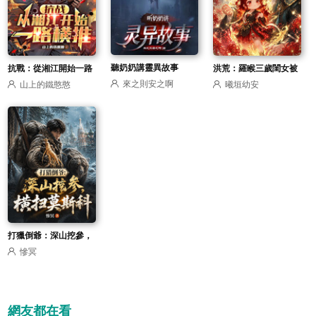
聽奶奶講靈異故事
抗戰：從湘江開始一路
洪荒：羅睺三歲閨女被
來之則安之啊
山上的鐵憨憨
曦垣幼安
橫推
收入截教了
打獵倒爺：深山挖參，
慘冥
橫掃莫斯科
網友都在看