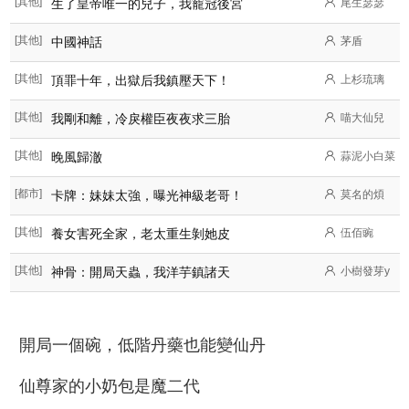
[其他]
生了皇帝唯一的兒子，我寵冠後宮
尾生瑟瑟
[其他]
中國神話
茅盾
[其他]
頂罪十年，出獄后我鎮壓天下！
上杉琉璃
[其他]
我剛和離，冷戾權臣夜夜求三胎
喵大仙兒
[其他]
晚風歸澈
蒜泥小白菜
[都市]
卡牌：妹妹太強，曝光神級老哥！
莫名的煩
[其他]
養女害死全家，老太重生剝她皮
伍佰豌
[其他]
神骨：開局天蟲，我洋芋鎮諸天
小樹發芽y
開局一個碗，低階丹藥也能變仙丹
仙尊家的小奶包是魔二代