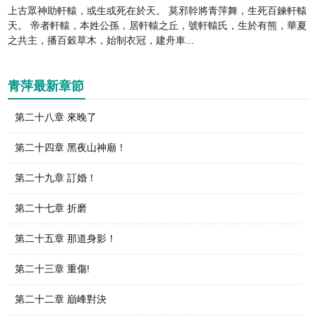
上古眾神助軒轅，或生或死在於天。 莫邪幹將青萍舞，生死百鍊軒轅
天。 帝者軒轅，本姓公孫，居軒轅之丘，號軒轅氏，生於有熊，華夏
之共主，播百穀草木，始制衣冠，建舟車...
青萍最新章節
第二十八章 來晚了
第二十四章 黑夜山神廟！
第二十九章 訂婚！
第二十七章 折磨
第二十五章 那道身影！
第二十三章 重傷!
第二十二章 巔峰對決