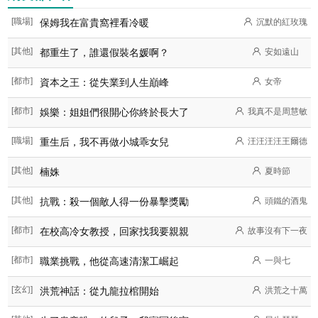
[職場]
保姆我在富貴窩裡看冷暖
沉默的紅玫瑰
[其他]
都重生了，誰還假裝名媛啊？
安如遠山
[都市]
資本之王：從失業到人生巔峰
女帝
[都市]
娛樂：姐姐們很開心你終於長大了
我真不是周慧敏
[職場]
重生后，我不再做小城乖女兒
汪汪汪汪王爾德
[其他]
楠姝
夏時節
[其他]
抗戰：殺一個敵人得一份暴擊獎勵
頭鐵的酒鬼
[都市]
在校高冷女教授，回家找我要親親
故事沒有下一夜
[都市]
職業挑戰，他從高速清潔工崛起
一與七
[玄幻]
洪荒神話：從九龍拉棺開始
洪荒之十萬