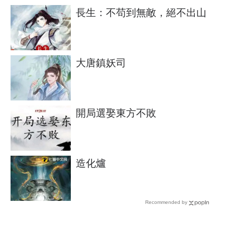
長生：不苟到無敵，絕不出山
大唐鎮妖司
開局選娶東方不敗
造化爐
Recommended by