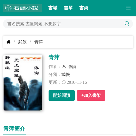
書城
書單
書架
武俠
青萍
青萍
作者：
依詢
分類：
武俠
更新：
2016-11-16
開始閱讀
+加入書架
青萍簡介