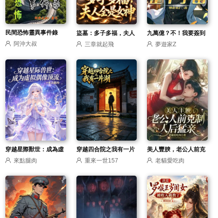
民間恐怖靈異事件錄
盜墓：多子多福，夫人
九萬億？不！我要簽到
阿沖大叔
三章就起飛
夢遊家Z
全是女神
整個宇宙
穿越星際獸世：成為虛
穿越四合院之我有一片
美人豐腴，老公人前克
來點腿肉
重來一世157
老貓愛吃肉
擬偶像頂流
湖
制人後猛親