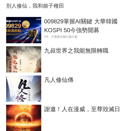
別人修仙，我和娘子種田
009829掌握AI關鍵 大華韓國
KOSPI 50今強勢開募
PR・大華銀全能行銷方案
九叔世界之我能無限轉職
凡人修仙傳
謝邀！人在漫威，至尊毀滅日