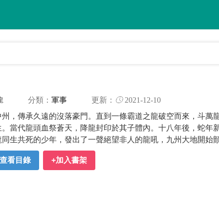
分類：
軍事
更新：
2021-12-10
龍
中州，傳承久遠的沒落豪門。直到一條霸道之龍破空而來，斗萬
生。當代龍頭血祭蒼天，降龍封印於其子體內。十八年後，蛇年
龍同生共死的少年，發出了一聲絕望非人的龍吼，九州大地開始
查看目錄
+加入書架