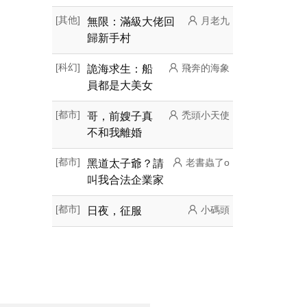
[其他]
無限：滿級大佬回
月老九
歸新手村
[科幻]
詭海求生：船
飛奔的海象
員都是大美女
[都市]
哥，前嫂子真
禿頭小天使
不和我離婚
[都市]
黑道太子爺？請
老書蟲了o
叫我合法企業家
[都市]
日夜，征服
小碼頭