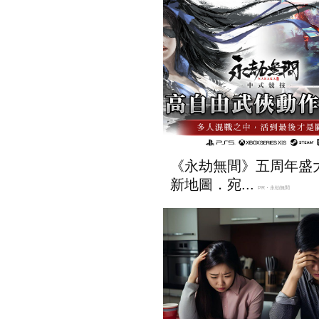
《永劫無間》五周年盛
新地圖．宛...
PR・永劫無間