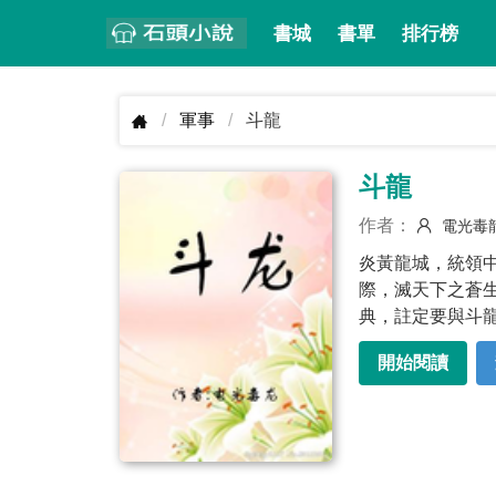
書城
書單
排行榜
軍事
斗龍
斗龍
作者：
電光毒
炎黃龍城，統領
際，滅天下之蒼
典，註定要與斗
開始閱讀