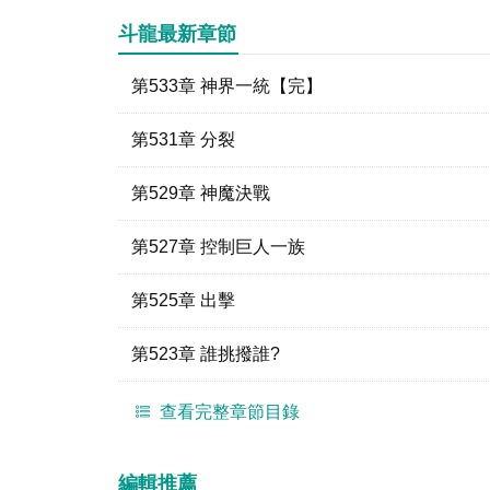
斗龍最新章節
第533章 神界一統【完】
第531章 分裂
第529章 神魔決戰
第527章 控制巨人一族
第525章 出擊
第523章 誰挑撥誰?
查看完整章節目錄
編輯推薦