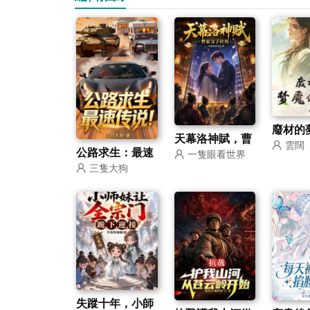
廢材的
天幕洛神賦，曹
雲闊
錄
公路求生：最速
一隻眼看世界
家父子社死
三隻大狗
傳說
失蹤十年，小師