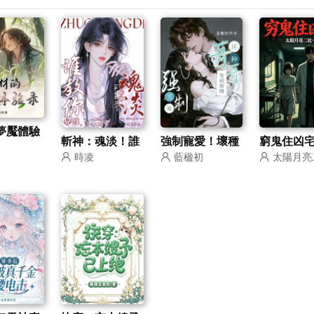
夢魘體驗
斬神：魂淡！誰
強制寵愛！壞種
窮鬼住凶
時凌
藍楹初
太陽月亮
教你這麼做兄弟
哥哥發瘋廝纏
的