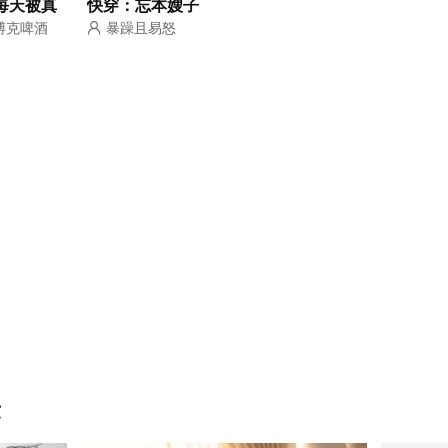
每天被真
快穿：忘本嫂子
博克啤酒
暴躁且易怒
腰電擊
已上線
章