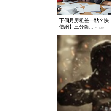
下個月房租差一點？快
借網】三分鐘...
PR・易借網