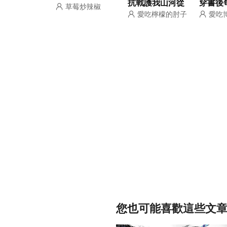
抗戰護我山河從
穿書後
草莓炒辣椒
妹讓全宗門跪下
愛吃檸檬的肘子
愛吃
蒼雲嶺開始
千金掐
迎接
您也可能喜歡這些文