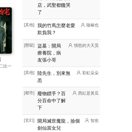
店，武聖都饞哭
了
[其他]
我的竹馬怎麼老愛
隨椿也
欺負我？
[懸疑]
盜墓：開局
憤怒的大天昊
療養院，病
宅
友張小哥
二比一
[其他]
陸先生，別來無
彩虹朵朵
恙
[都市]
廢物鏢手？百
西紅是黃瓜
分百命中了解
下
[玄幻]
開局滅世魔龍，撿個
智崽
劍仙當女兒