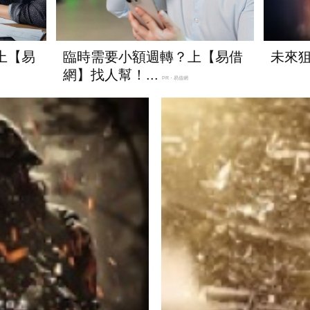
上【易
臨時需要小額週轉？上【易借
未來
網】找人幫！...
PR・易借網