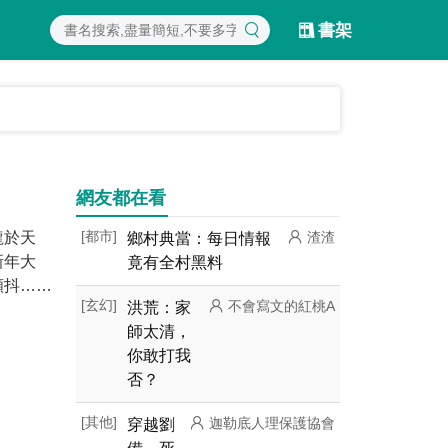
書架
網友都在看
龍於天
[都市]
鄉村典當：每日情報
渣渣
新年大
竟有全村黑料
顫抖……
[玄幻]
洪荒：家
不會寫文的紅桃A
師太清，
你敢打我
否？
[其他]
穿越劉
迦勒底人理保護協會