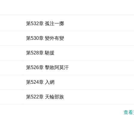
第532章 孤注一擲
第530章 變外有變
第528章 馳援
第526章 擊敗阿莫汗
第524章 入網
第522章 天輪部族
查看