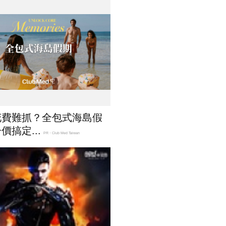
花費難抓？全包式海島假
價搞定...
PR・Club Med Taiwan