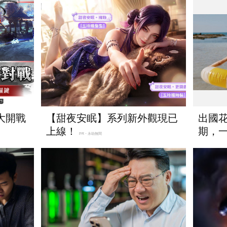
大開戰
【甜夜安眠】系列新外觀現已
出國
上線！
期，一
PR・永劫無間