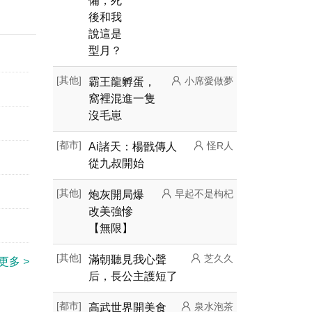
備，死
後和我
說這是
型月？
[其他]
霸王龍孵蛋，
小席愛做夢
窩裡混進一隻
沒毛崽
[都市]
Ai諸天：楊戩傳人
怪R人
從九叔開始
[其他]
炮灰開局爆
早起不是枸杞
改美強慘
【無限】
[其他]
滿朝聽見我心聲
芝久久
更多
>
后，長公主護短了
[都市]
高武世界開美食
泉水泡茶