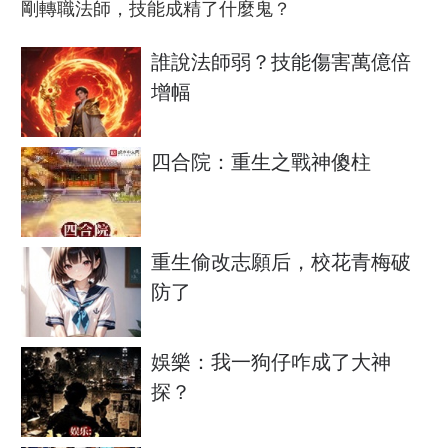
剛轉職法師，技能成精了什麼鬼？
誰說法師弱？技能傷害萬億倍
增幅
四合院：重生之戰神傻柱
重生偷改志願后，校花青梅破
防了
娛樂：我一狗仔咋成了大神
探？