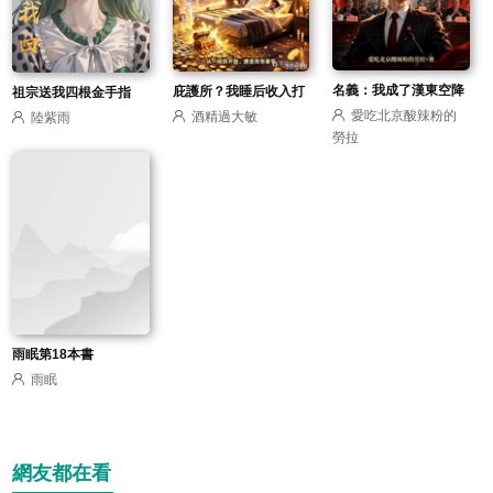
名義：我成了漢東空降
庇護所？我睡后收入打
祖宗送我四根金手指
愛吃北京酸辣粉的
酒精過大敏
書記
陸紫雨
造五星豪宅
勞拉
雨眠第18本書
雨眠
網友都在看