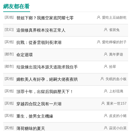
網友都在看
[其他]
替姐下鄉？我搬空家底閃耀七零
愛吃土豆絲餅乾
[玄幻]
這個修真界根本沒有正常人
雀斑兔
[其他]
抗戰：從蒼雲嶺到長津湖
愛吃檸檬的肘子
[都市]
命定迴環
萬年夢遊
[都市]
垃圾煉出混沌本源天道跪求我住手
拾翠
[其他]
嬌軟美人有好孕，絕嗣大佬夜夜哄
失眠的血小板
[其他]
頂罪十年，出獄后我鎮壓天下！
上杉琉璃
[其他]
穿越四合院之我有一片湖
重來一世157
[其他]
重生，搶男女主機緣
皮皮的小豬
[其他]
薄荷糖味的夏天
蒜泥小白菜