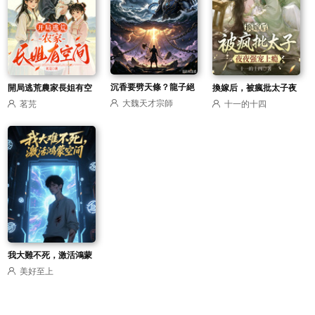
沉香要劈天條？龍子絕
開局逃荒農家長姐有空
換嫁后，被瘋批太子夜
大魏天才宗師
茗芫
十一的十四
不允許
間
夜強寵上癮
我大難不死，激活鴻蒙
美好至上
空間