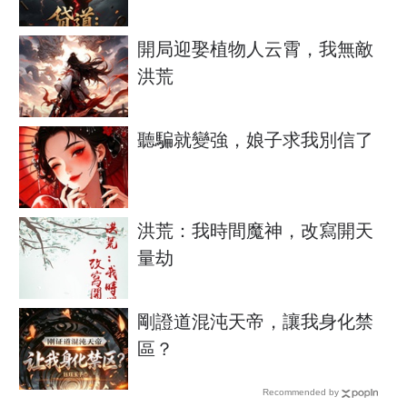
開局迎娶植物人云霄，我無敵
洪荒
聽騙就變強，娘子求我別信了
洪荒：我時間魔神，改寫開天
量劫
剛證道混沌天帝，讓我身化禁
區？
Recommended by