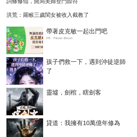
詞條修仙，開局美婦登門賒符
洪荒：羅睺三歲閨女被收入截教了
帶著皮克敏一起出門吧
PR・Pikmin Bloom
孩子們救一下，遇到沖徒逆師
了
靈墟，劍棺，瞎劍客
貸道：我擁有10萬億年修為