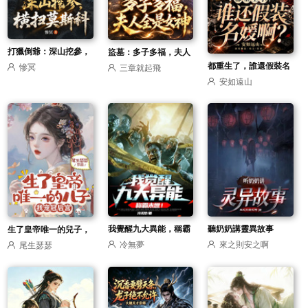
打獵倒爺：深山挖參，
盜墓：多子多福，夫人
都重生了，誰還假裝名
慘冥
三章就起飛
橫掃莫斯科
全是女神
安如遠山
媛啊？
我覺醒九大異能，稱霸
聽奶奶講靈異故事
生了皇帝唯一的兒子，
冷無夢
來之則安之啊
尾生瑟瑟
末世！
我寵冠後宮