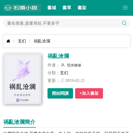
書城
書單
書架
玄幻
禍亂滄瀾
禍亂滄瀾
作者：
熙米哆哆
分類：
玄幻
更新：
2019-02-21
開始閱讀
+加入書架
禍亂滄瀾簡介