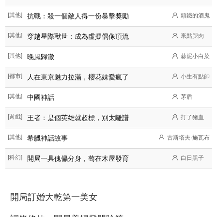
[其他]
抗戰：殺一個敵人得一份暴擊獎勵
頭鐵的酒鬼
[其他]
穿越星際獸世：成為虛擬偶像頂流
來點腿肉
[其他]
晚風歸澈
蒜泥小白菜
[都市]
人在東京魅力拉滿，櫻花妹愛瘋了
小生有點帥
[其他]
中國神話
茅盾
[遊戲]
王者：是個英雄就超標，別太離譜
打了豬血
[其他]
希臘神話故事
古斯塔夫·施瓦布
[科幻]
開局一具傀儡分身，苟在木屋發育
白日黑子
開局訂婚大乾第一美女