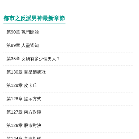
都市之反派男神最新章節
第90章 戰鬥開始
第89章 人盡皆知
第35章 女媧有多少個男人？
第130章 百星節摘冠
第129章 皮卡丘
第128章 提示方式
第127章 兩方對陣
第126章 股市對決
第124章 高速對碰