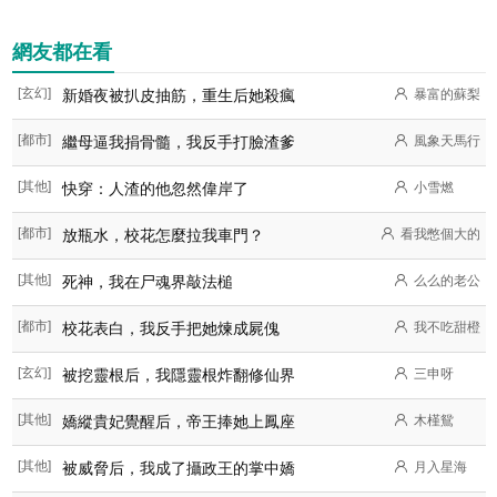
網友都在看
[玄幻]
新婚夜被扒皮抽筋，重生后她殺瘋
暴富的蘇梨
[都市]
繼母逼我捐骨髓，我反手打臉渣爹
風象天馬行
[其他]
快穿：人渣的他忽然偉岸了
小雪燃
[都市]
放瓶水，校花怎麼拉我車門？
看我憋個大的
[其他]
死神，我在尸魂界敲法槌
么么的老公
[都市]
校花表白，我反手把她煉成屍傀
我不吃甜橙
[玄幻]
被挖靈根后，我隱靈根炸翻修仙界
三申呀
[其他]
嬌縱貴妃覺醒后，帝王捧她上鳳座
木槿鴛
[其他]
被威脅后，我成了攝政王的掌中嬌
月入星海